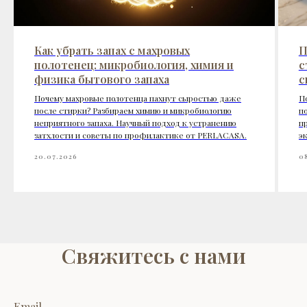
Как убрать запах с махровых
П
полотенец: микробиология, химия и
с
физика бытового запаха
с
Почему махровые полотенца пахнут сыростью даже
П
после стирки? Разбираем химию и микробиологию
п
неприятного запаха. Научный подход к устранению
п
затхлости и советы по профилактике от PERLACASA.
э
20.07.2026
0
Свяжитесь с нами
Email